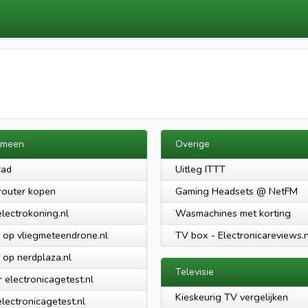
emeen
Overige
rad
Uitleg ITTT
 router kopen
Gaming Headsets @ NetFM
electrokoning.nl
Wasmachines met korting
 op vliegmeteendrone.nl
TV box - Electronicareviews.n
 op nerdplaza.nl
Televisie
 electronicagetest.nl
Kieskeurig TV vergelijken
electronicagetest.nl