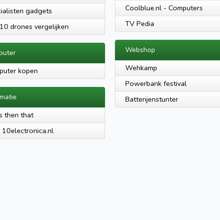
Coolblue.nl - Computers
ialisten gadgets
TV Pedia
10 drones vergelijken
Webshop
puter
Wehkamp
puter kopen
Powerbank festival
rmatie
Batterijenstunter
is then that
 10electronica.nl