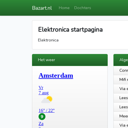
Bazart.nl
Home
Dochters
Elektronica startpagina
Elektronica
Het weer
Alg
Con
Mifi
Via 
Lees
Lees
Meer
Via 