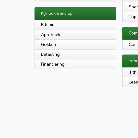
Spec
Kijk ook eens op
Top 
Bitcoin
Com
Apotheek
Gokken
Com
Belasting
Info
Financiering
If th
Lees